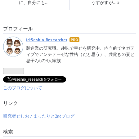
に、自分にも…
うすがすが…
»
プロフィール
id:Seshio-Researcher
はて
なブ
製造業の研究職、趣味で幸せを研究中、内向的でネガテ
ログ
ィブでアンチテーゼな性格（だと思う）、共働きの妻と
Pro
息子2人の4人家族
@seshio_researchをフォロー
このブログについて
リンク
研究者せしお / まったりと2ndブログ
検索